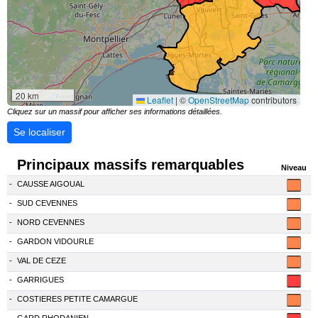
20 km
Leaflet
|
©
OpenStreetMap
contributors
Cliquez sur un massif pour afficher ses informations détaillées.
Se localiser
Principaux massifs remarquables
Niveau
-
CAUSSE AIGOUAL
-
SUD CEVENNES
-
NORD CEVENNES
-
GARDON VIDOURLE
-
VAL DE CEZE
-
GARRIGUES
-
COSTIERES PETITE CAMARGUE