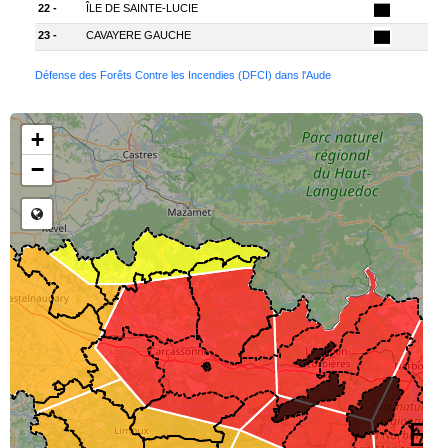
22 -
ÎLE DE SAINTE-LUCIE
23 -
CAVAYERE GAUCHE
Défense des Forêts Contre les Incendies (DFCI) dans l'Aude
Chargement des données en cours...
+
−
E