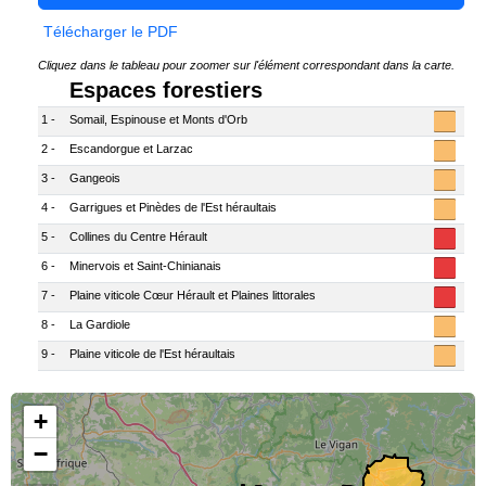
Télécharger le PDF
Cliquez dans le tableau pour zoomer sur l'élément correspondant dans la carte.
Espaces forestiers
1 -
Somail, Espinouse et Monts d'Orb
2 -
Escandorgue et Larzac
3 -
Gangeois
4 -
Garrigues et Pinèdes de l'Est héraultais
5 -
Collines du Centre Hérault
6 -
Minervois et Saint-Chinianais
7 -
Plaine viticole Cœur Hérault et Plaines littorales
8 -
La Gardiole
9 -
Plaine viticole de l'Est héraultais
Chargement des données en cours...
+
−