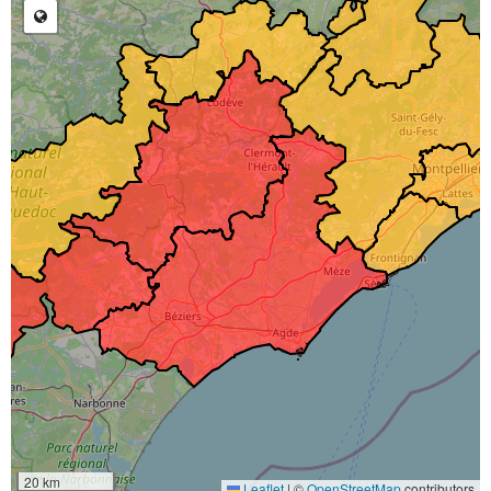
20 km
Leaflet
|
©
OpenStreetMap
contributors