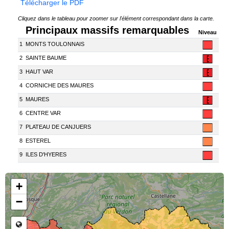
Télécharger le PDF
Cliquez dans le tableau pour zoomer sur l'élément correspondant dans la carte.
Principaux massifs remarquables
Niveau
1
MONTS TOULONNAIS
2
SAINTE BAUME
3
HAUT VAR
4
CORNICHE DES MAURES
5
MAURES
6
CENTRE VAR
7
PLATEAU DE CANJUERS
8
ESTEREL
9
ILES D'HYERES
Chargement des données en cours...
+
−