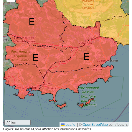
E
E
E
20 km
Leaflet
|
©
OpenStreetMap
contributors
Cliquez sur un massif pour afficher ses informations détaillées.