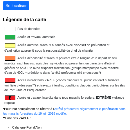
Se localiser
Légende de la carte
Pas de données
Accès et travaux autorisés
Accès autorisé, travaux autorisés avec dispositif de prévention et
d’extinction approprié sous la responsabilité du chef de chantier
Accès déconseillé et travaux pouvant être à l’origine d’un départ de feu
interdits, sauf travaux agricoles, sylvicoles ou présentant un caractère d’intérêt
général de 5h à 13h avec dispositif d’extinction (groupe motopompe avec réserve
d’eau de 400L – précisions dans l’arrêté préfectoral cité ci-dessous*)
Accès interdit hors ZAPEF (Zones d’accueil du public en forêt autorisées,
voir liste ci-dessous**) et travaux interdits, conditions d’accès particulières sur les îles
de Port-Cros et Porquerolles*
Accès et travaux interdits dans tous massifs forestiers,
EXTRÊME
vigilance
requise
*
Pour tout complément se référer à l’
Arrêté préfectoral réglementant la pénétration dans
les massifs forestiers du 19 juin 2018 modifié.
**
Liste des ZAPEF :
Calanque Port d’Alon